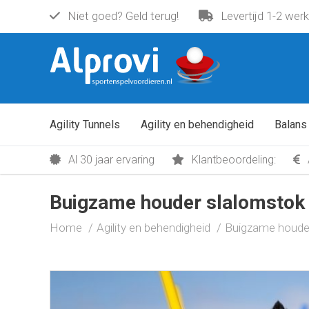
Niet goed? Geld terug!
Levertijd 1-2 wer
Buigzame houder slalomstok met stal
€ 7,95
Agility Tunnels
Agility en behendigheid
Balans
Al 30 jaar ervaring
Klantbeoordeling:
Buigzame houder slalomstok 
Home
Agility en behendigheid
Buigzame houder