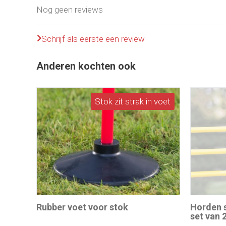
Nog geen reviews
Schrijf als eerste een review
Anderen kochten ook
Stok zit strak in voet
Rubber voet voor stok
Horden 
set van 