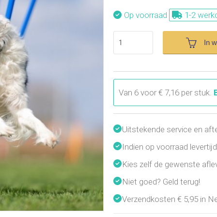
Op voorraad
1-2 werk
In 
Van 6 voor € 7,16 per stuk.
Uitstekende service en aft
Indien op voorraad leverti
Kies zelf de gewenste afl
Niet goed? Geld terug!
Verzendkosten € 5,95 in Ned