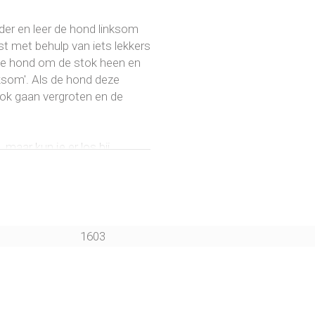
er en leer de hond linksom
t met behulp van iets lekkers
d de hond om de stok heen en
ksom'. Als de hond deze
tok gaan vergroten en de
d
, maar kun je er los bij
1603