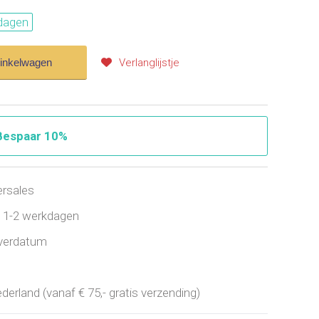
dagen
winkelwagen
Verlanglijstje
Bespaar 10%
ersales
jd 1-2 werkdagen
everdatum
erland (vanaf € 75,- gratis verzending)