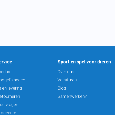
ervice
Sport en spel voor dieren
cedure
Over ons
mogelijkheden
Vacatures
 en levering
Blog
retourneren
Samenwerken?
lde vragen
rocedure