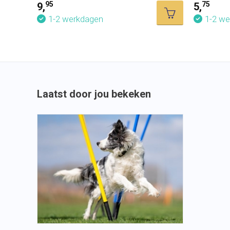
95
75
9,
5,
1-2 werkdagen
1-2 w
Laatst door jou bekeken