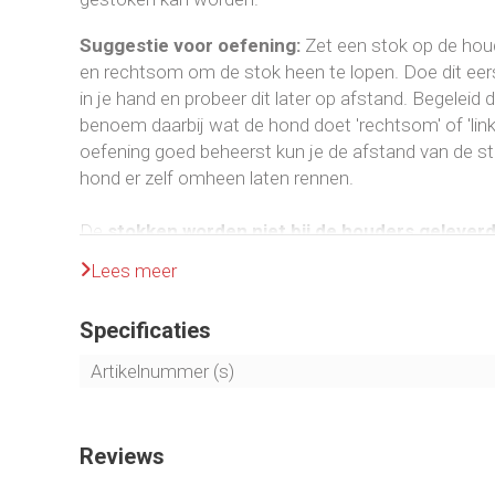
Suggestie voor oefening:
Zet een stok op de houd
en rechtsom om de stok heen te lopen. Doe dit eers
in je hand en probeer dit later op afstand. Begelei
benoem daarbij wat de hond doet 'rechtsom' of 'lin
oefening goed beheerst kun je de afstand van de s
hond er zelf omheen laten rennen.
De
stokken worden niet bij de houders gelever
bestellen.
Lees meer
Specificaties
Artikelnummer (s)
Reviews