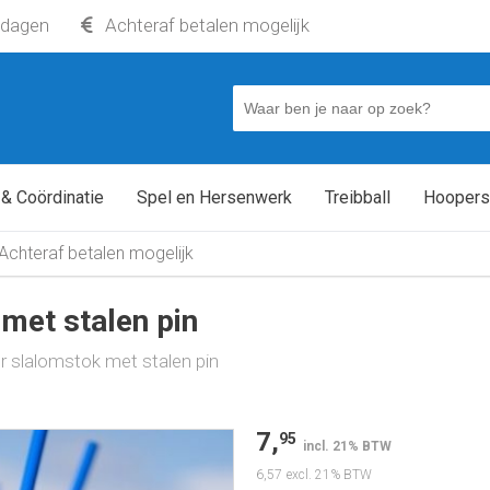
kdagen
Achteraf betalen mogelijk
en pin
 & Coördinatie
Spel en Hersenwerk
Treibball
Hoopers
Achteraf betalen mogelijk
met stalen pin
 slalomstok met stalen pin
7,
95
incl. 21% BTW
6,57
excl. 21% BTW