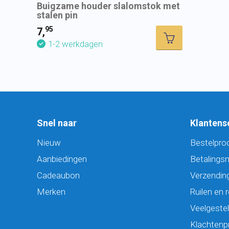
Buigzame houder slalomstok met
stalen pin
95
7,
1-2 werkdagen
Snel naar
Klantens
Nieuw
Bestelpro
Aanbiedingen
Betalings
Cadeaubon
Verzending
Merken
Ruilen en 
Veelgeste
Klachtenp