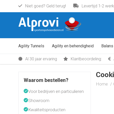
Niet goed? Geld terug!
Levertijd 1-2 wer
Agility Tunnels
Agility en behendigheid
Balans
Al 30 jaar ervaring
Klantbeoordeling:
Cook
Waarom bestellen?
Home
Voor bedrijven en particulieren
Showroom
Kwaliteitsproducten