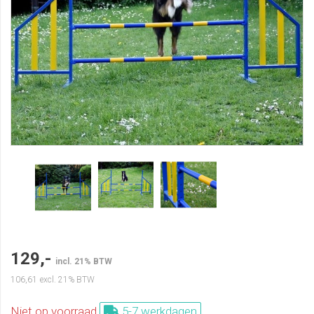
129,-
incl. 21% BTW
106,61
excl. 21% BTW
Niet op voorraad
5-7 werkdagen