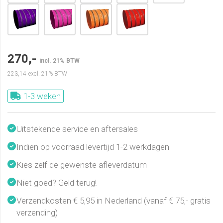
270,-
incl. 21% BTW
223,14
excl. 21% BTW
1-3 weken
Uitstekende service en aftersales
Indien op voorraad levertijd 1-2 werkdagen
Kies zelf de gewenste afleverdatum
Niet goed? Geld terug!
Verzendkosten € 5,95 in Nederland (vanaf € 75,- gratis
verzending)