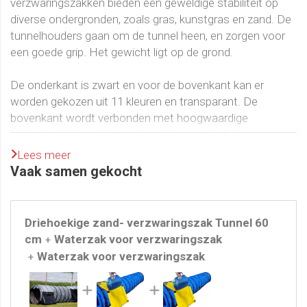
verzwaringszakken bieden een geweldige stabiliteit op
diverse ondergronden, zoals gras, kunstgras en zand. De
tunnelhouders gaan om de tunnel heen, en zorgen voor
een goede grip. Het gewicht ligt op de grond.
De onderkant is zwart en voor de bovenkant kan er
worden gekozen uit 11 kleuren en transparant. De
bovenkant wordt verbonden met hoogwaardige
klittenband. Aan de binnenkant zit een ritssluiting, zo
kunnen de verzwaringszakken makkelijk worden gevuld.
Lees meer
Per zijde moeten de zandzakken worden gevuld met
Vaak samen gekocht
circa 10-15 kg zand (bij voorkeur vooraf het zand in een
plastic zak doen.) Aan de binnenkant zit een handgreep.
Driehoekige zand- verzwaringszak Tunnel 60
De zandzakken worden zonder zand geleverd
cm
Waterzak voor verzwaringszak
+
Waterzak voor verzwaringszak
+