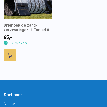
Driehoekige zand-
verzwaringszak Tunnel 60
cm
65,-
1-3 weken
Snel naar
Nieuw