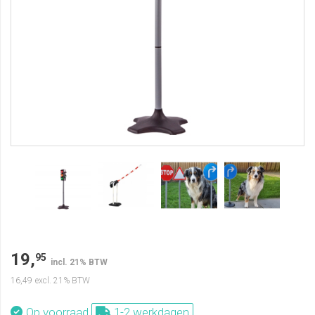
19,
95
incl. 21% BTW
16,49
excl. 21% BTW
Op voorraad
1-2 werkdagen