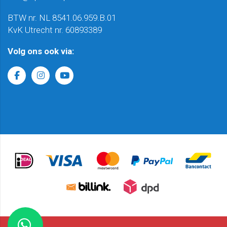
BTW nr. NL 8541.06.959.B.01
KvK Utrecht nr. 60893389
Volg ons ook via: