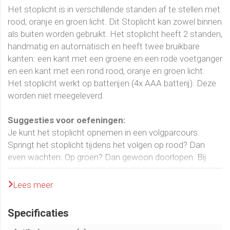
Het stoplicht is in verschillende standen af te stellen met
rood, oranje en groen licht. Dit Stoplicht kan zowel binnen
als buiten worden gebruikt. Het stoplicht heeft 2 standen,
handmatig en automatisch en heeft twee bruikbare
kanten: een kant met een groene en een rode voetganger
en een kant met een rond rood, oranje en groen licht.
Het stoplicht werkt op batterijen (4x AAA batterij). Deze
worden niet meegeleverd.
Suggesties voor oefeningen:
Je kunt het stoplicht opnemen in een volgparcours.
Springt het stoplicht tijdens het volgen op rood? Dan
even wachten. Op groen? Dan gewoon doorlopen. Bij
oranje kun je bijvoorbeeld een stukje langzame of
versnelde pas doen.
Lees meer
Het stoplicht is ook te gebruiken tijdens een blijfoefening.
Specificaties
Zolang het licht op rood staat, moet de hond blijven.