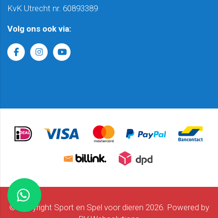
KvK Utrecht nr. 60893389
Volg ons ook via:
© Copyright Sport en Spel voor dieren 2026. Powered by