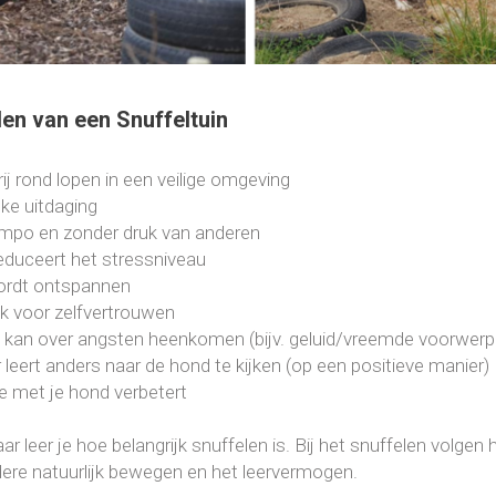
en van een Snuffeltuin
rij rond lopen in een veilige omgeving
jke uitdaging
empo en zonder druk van anderen
reduceert het stressniveau
ordt ontspannen
ijk voor zelfvertrouwen
 kan over angsten heenkomen (bijv. geluid/vreemde voorwerpe
r leert anders naar de hond te kijken (op een positieve manier)
ie met je hond verbetert
ar leer je hoe belangrijk snuffelen is. Bij het snuffelen volgen
ere natuurlijk bewegen en het leervermogen.