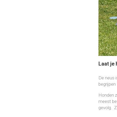
Laat je
De neus i
begrijpen
Honden zi
meest bel
gevolg. Z