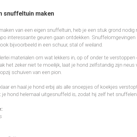
n snuffeltuin maken
maken van een eigen snuffeltuin, heb je een stuk grond nodi
po interessante geuren gaan ontdekken. Snuffelomgevingen k
ook bijvoorbeeld in een schuur, stal of weiland.
llerlei materialen om wat lekkers in, op of onder te verstoppe
 het zeker niet te moeilijk, laat je hond zelfstandig zijn neus
 opzij schuiven van een pion.
klaar en haal je hond erbij als alle snoepjes of koekjes verstopt
 je hond helemaal uitgesnuffeld is, zodat hij zelf het snuffele
e:
s