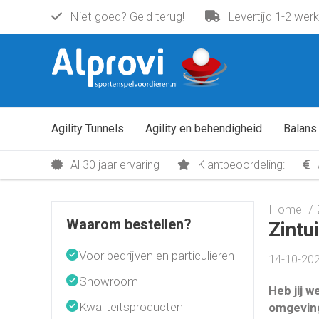
Niet goed? Geld terug!
Levertijd 1-2 wer
Agility Tunnels
Agility en behendigheid
Balans
Al 30 jaar ervaring
Klantbeoordeling:
Home
Waarom bestellen?
Zintu
Voor bedrijven en particulieren
14-10-202
Showroom
Heb jij 
Kwaliteitsproducten
omgeving