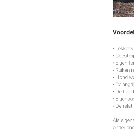
Voordel
• Lekker v
• Geesteli
• Eigen t
• Ruiken 
• Hond w
• Belangr
• De hond
• Eigenaa
• De relat
Als eigena
onder and