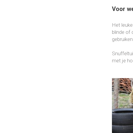
Voor w
Het leuke 
blinde of
gebruiken
Snuffeltui
met je hon