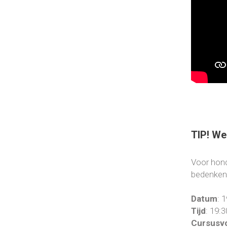
TIP! We
Voor hond
bedenken
Datum
: 
Tijd
: 19:3
Cursusv