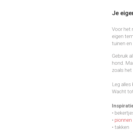
Je eige
Voor het 
eigen tem
tuinen en 
Gebruik a
hond. Maak
zoals het
Leg alles 
Wacht tot
Inspirati
• bekertje
•
pionnen
• takken