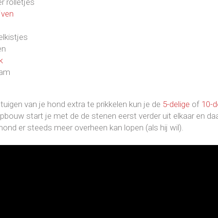
r rolletjes
jven
elkistjes
en
k
tam
tuigen van je hond extra te prikkelen kun je de
5-delige
of
10-d
pbouw start je met de de stenen eerst verder uit elkaar en da
hond er steeds meer overheen kan lopen (als hij wil).