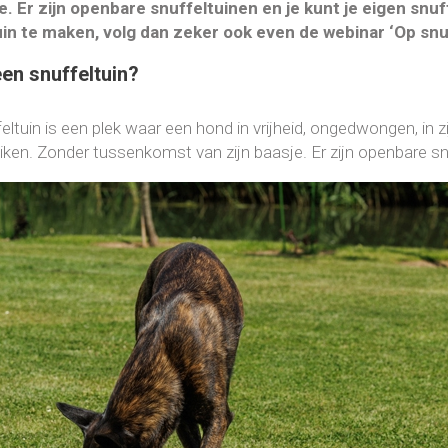
e. Er zijn openbare snuffeltuinen en je kunt je eigen snu
uin te maken, volg dan zeker ook even de webinar ‘Op snuf
een snuffeltuin?
ltuin is een plek waar een hond in vrijheid, ongedwongen, in zi
iken. Zonder tussenkomst van zijn baasje. Er zijn openbare snu