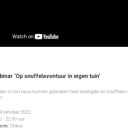
binar ‘Op snuffelavontuur in eigen tuin’
en is hun neus kunnen gebruiken heel belangrijk en snuffelen is
?
19 oktober 2022
0 - 22:00 uur
orm:
Online