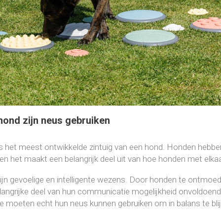
 hond zijn neus gebruiken
s het meest ontwikkelde zintuig van een hond. Honden hebbe
 en het maakt een belangrijk deel uit van hoe honden met el
jn gevoelige en intelligente wezens. Door honden te ontmoedi
angrijke deel van hun communicatie mogelijkheid onvoldoende
e moeten echt hun neus kunnen gebruiken om in balans te bli