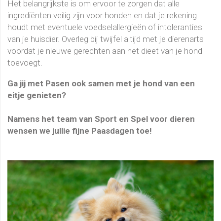
Het belangrijkste is om ervoor te zorgen dat alle
ingrediënten veilig zijn voor honden en dat je rekening
houdt met eventuele voedselallergieën of intoleranties
van je huisdier. Overleg bij twijfel altijd met je dierenarts
voordat je nieuwe gerechten aan het dieet van je hond
toevoegt.
Ga jij met Pasen ook samen met je hond van een
eitje genieten?
Namens het team van Sport en Spel voor dieren
wensen we jullie fijne Paasdagen toe!