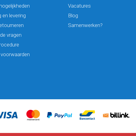
mogelijkheden
Vacatures
 en levering
Blog
retourneren
Samenwerken?
lde vragen
rocedure
 voorwaarden