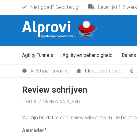
Niet goed? Geld terug!
Levertijd 1-2 wer
Agility Tunnels
Agility en behendigheid
Balans
Al 30 jaar ervaring
Klantbeoordeling:
Review schrijven
Home
Review schrijven
We zijn blij dat je een review wil schrijven. Je help
*
Aanrader